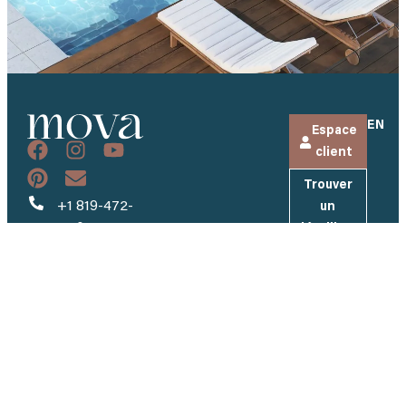
EN
Espace
client
Trouver
+1 819-472-
un
5110
détaillant
Liens
Nos
FAQ
info@piscinesmova.com
utiles
Modèles
Inscrivez-
Entreprise
vous à
484, rang
Couleurs
Carrières
notre
Brodeur
infolettre
Tapis
Demandez
Saint-
AquaCove
Et recevez
un devis
Eugène-de-
nos
Jets de
Grantham
Devenez
dernières
massage
(QC) J0C 1J0
détaillant
actualités et