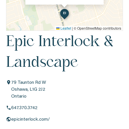
EI
Leaflet
|
© OpenStreetMap contributors
Epic Interlock &
Landscape
79 Taunton Rd W
Oshawa, L1G 2J2
Ontario
647.370.3742
epicinterlock.com/