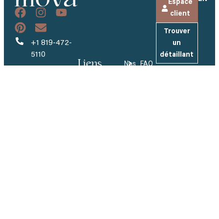
Espace
client
Trouver
+1 819-472-
un
5110
détaillant
Liens
Nos
FAQ
info@piscinesmova.com
utiles
Modèles
Inscrivez-
Entreprise
vous à
484, rang
Couleurs
Carrières
notre
Brodeur
infolettre
Tapis
Demandez
Saint-
AquaCove
Et recevez
un devis
Eugène-de-
nos
Jets de
Grantham
Devenez
dernières
massage
(QC) J0C 1J0
détaillant
actualités et
Badu®Jet
inspirations.
Espace
Turbo
détaillant
Inspiration
Envoyer
Innovation