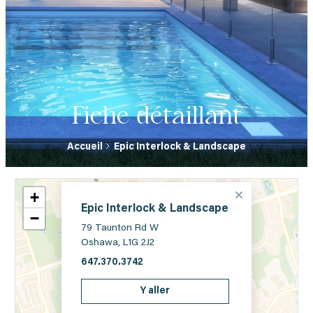
Fiche détaillant
Accueil
Epic Interlock & Landscape
+
Epic Interlock & Landscape
−
79 Taunton Rd W
Oshawa, L1G 2J2
647.370.3742
Y aller