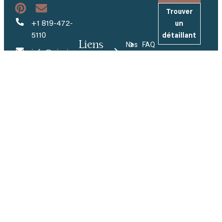
Trouver
+1 819-472-
un
5110
détaillant
Liens
Nos
FAQ
info@piscinesmova.com
utiles
Modèles
Inscrivez-
Entreprise
vous à
484, rang
Couleurs
Carrières
notre
Brodeur
infolettre
Tapis
Demandez
Saint-
AquaCove
Et recevez
un devis
Eugène-de-
nos
Jets de
Grantham
Devenez
dernières
massage
(QC) J0C 1J0
détaillant
actualités et
Badu®Jet
inspirations.
Espace
Turbo
détaillant
Inspiration
Envoyer
Innovation
Politique de confidentialité et de cookies
© 2026 Tous droits réservés