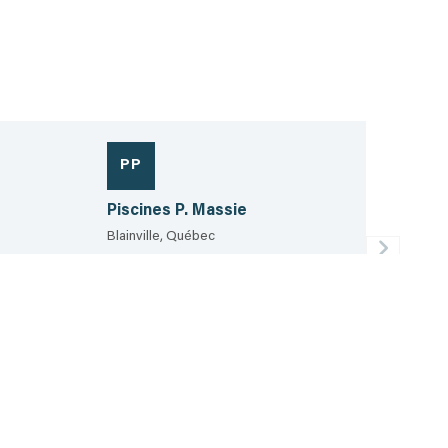
PP
Piscines P. Massie
Blainville, Québec
450-818-2570
451.2 km
Voir la fiche