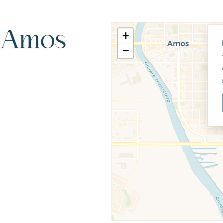
 Amos
+
−