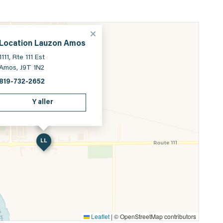
Location Lauzon Amos
1111, Rte 111 Est
Amos, J9T 1N2
819-732-2652
Y aller
LL
Leaflet
|
© OpenStreetMap contributors