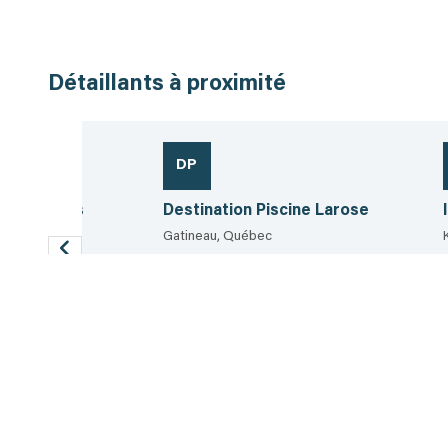
Détaillants à proximité
DP
 and Pavers
Destination Piscine Larose
Gatineau, Québec
819.360.7670
390.5 km
Voir la fiche