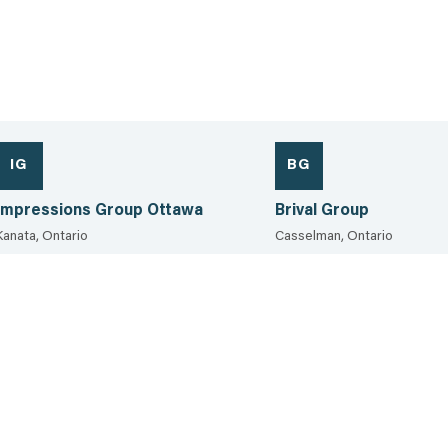
IG
BG
Impressions Group Ottawa
Brival Group
Kanata, Ontario
Casselman, Ontario
613.234.7273
613.979.2612
390.5 km
420.1 km
Voir la fiche
Voir la fiche