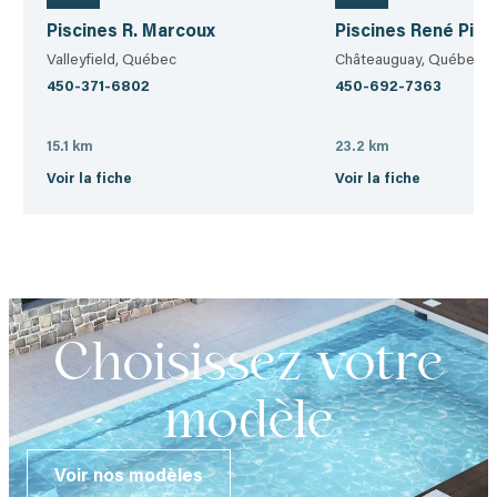
Piscines R. Marcoux
Piscines René Pitr
Valleyfield, Québec
Châteauguay, Québec
450-371-6802
450-692-7363
15.1 km
23.2 km
Voir la fiche
Voir la fiche
Choisissez votre
modèle
Voir nos modèles