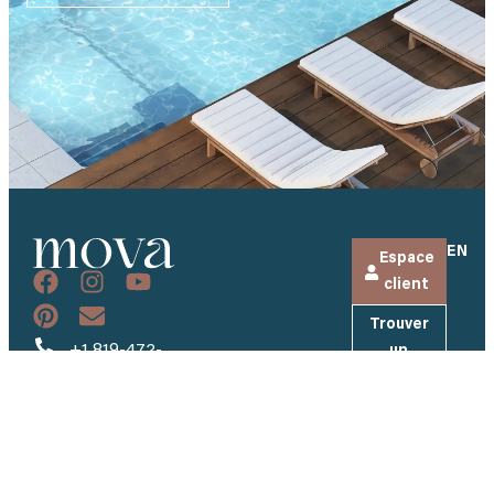
EN
Espace
client
Trouver
+1 819-472-
un
5110
détaillant
Liens
Nos
FAQ
info@piscinesmova.com
utiles
Modèles
Inscrivez-
Entreprise
vous à
484, rang
Couleurs
Carrières
notre
Brodeur
infolettre
Tapis