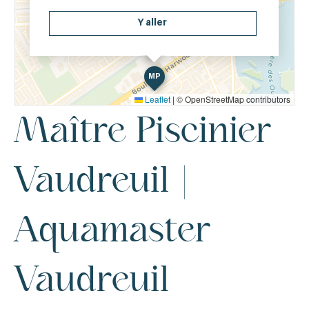
Y aller
MP
Leaflet
|
© OpenStreetMap contributors
Maître Piscinier
Vaudreuil |
Aquamaster
Vaudreuil