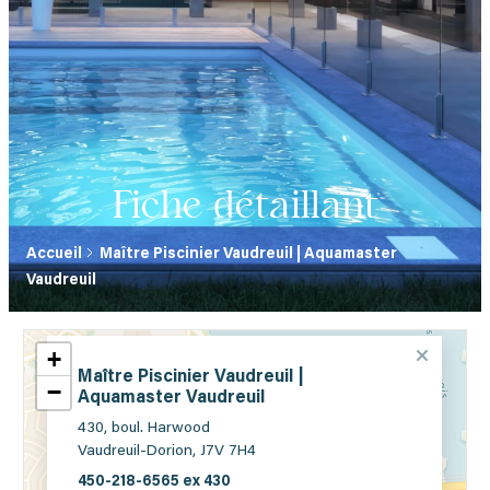
Fiche détaillant
Accueil
Maître Piscinier Vaudreuil | Aquamaster
Vaudreuil
+
Maître Piscinier Vaudreuil |
−
Aquamaster Vaudreuil
430, boul. Harwood
Vaudreuil-Dorion, J7V 7H4
450-218-6565 ex 430