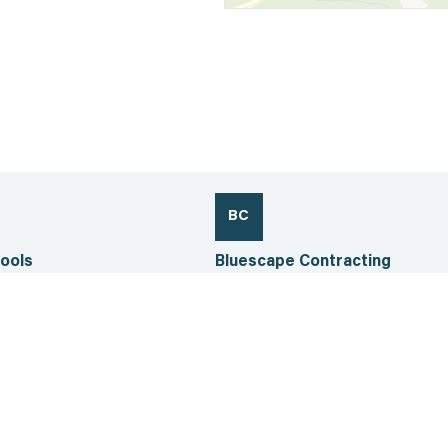
BC
ools
Bluescape Contracting
tario
Collingwood, Ontario
9187
705.730.3587
43.9 km
he
Voir la fiche