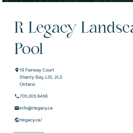
R Legacy Landsc
Pool
19 Fairway Court
Shanty Bay, L0L 2L0
Ontario
705.305.9456
info@rlegacy.ca
rlegacy.ca/