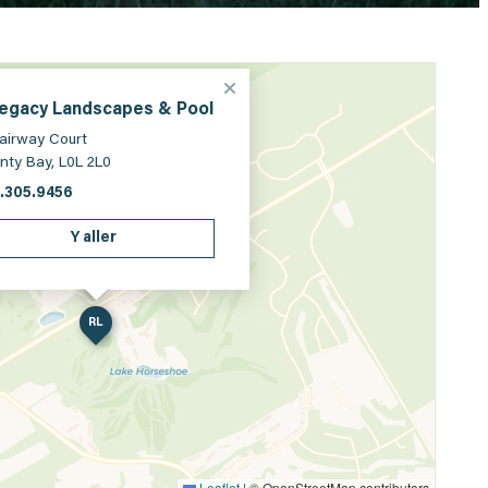
Legacy Landscapes & Pool
Fairway Court
nty Bay, L0L 2L0
.305.9456
Y aller
RL
Leaflet
|
© OpenStreetMap contributors