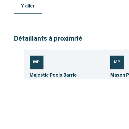
Y aller
Détaillants à proximité
MP
MP
Majestic Pools Barrie
Mason P
Barrie, Ontario
Barrie, On
705.623.8048
705.305.
14.6 km
21.3 km
Voir la fiche
Voir la fic