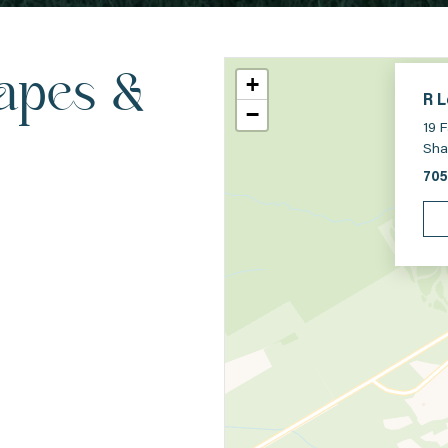
apes &
+
R 
−
19 
Sha
705