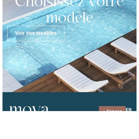
Choisissez votre
modèle
Voir nos modèles
EN
Espace
client
Trouver
+1 819-472-
un