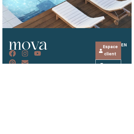
EN
Espace
client
Trouver
+1 819-472-
un
5110
détaillant
Liens
Nos
FAQ
info@piscinesmova.com
utiles
Modèles
Inscrivez-
Entreprise
vous à
484, rang
Couleurs
Carrières
notre
Brodeur
infolettre
Tapis
Demandez
Saint-
AquaCove
Et recevez
un devis
Eugène-de-
nos
Jets de
Grantham
Devenez
dernières
massage