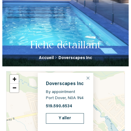
Fiche détaillant
Accueil
Doverscapes Inc
+
Doverscapes Inc
−
By appointment
Port Dover, N0A 1N4
519.590.6534
Y aller