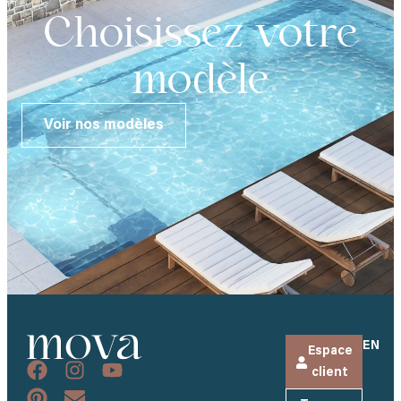
Choisissez votre
modèle
Voir nos modèles
EN
Espace
client