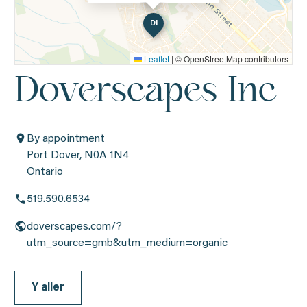
DI
Leaflet
|
© OpenStreetMap contributors
Doverscapes Inc
By appointment
Port Dover, N0A 1N4
Ontario
519.590.6534
doverscapes.com/?
utm_source=gmb&utm_medium=organic
Y aller