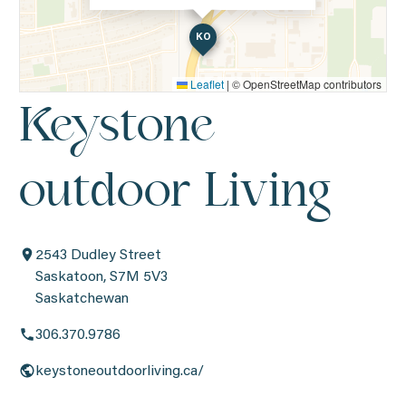
KO
Leaflet
|
© OpenStreetMap contributors
Keystone
outdoor Living
2543 Dudley Street
Saskatoon, S7M 5V3
Saskatchewan
306.370.9786
keystoneoutdoorliving.ca/