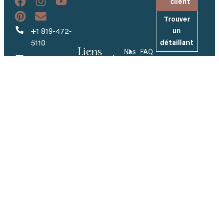
client
Trouver
+1 819-472-
un
5110
détaillant
Liens
Nos
FAQ
info@piscinesmova.com
utiles
Modèles
Inscrivez-
Entreprise
vous à
484, rang
Couleurs
Carrières
notre
Brodeur
infolettre
Tapis
Demandez
Saint-
AquaCove
Et recevez
un devis
Eugène-de-
nos
Jets de
Grantham
Devenez
dernières
massage
(QC) J0C 1J0
détaillant
actualités et
Badu®Jet
inspirations.
Espace
Turbo
détaillant
Inspiration
Envoyer
Innovation
Politique de confidentialité et de cookies
© 2026 Tous droits réservés