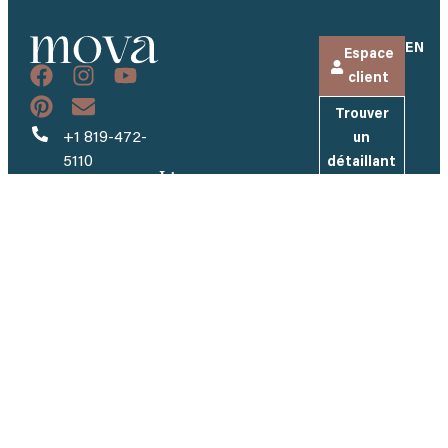
EN
Espace
client
Trouver
+1 819-472-
un
5110
détaillant
Liens
Nos
FAQ
info@piscinesmova.com
utiles
Modèles
Inscrivez-
Entreprise
vous à
484, rang
Couleurs
Carrières
notre
Brodeur
infolettre
Tapis
Demandez
Saint-
AquaCove
Et recevez
un devis
Eugène-de-
nos
Jets de
Grantham
Devenez
dernières
massage
(QC) J0C 1J0
détaillant
actualités et
Badu®Jet
inspirations.
Espace
Turbo
détaillant
Inspiration