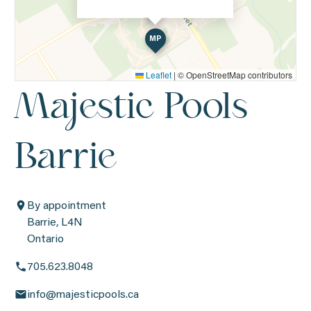
MP
Leaflet
|
© OpenStreetMap contributors
Majestic Pools
Barrie
By appointment
Barrie, L4N
Ontario
705.623.8048
info@majesticpools.ca