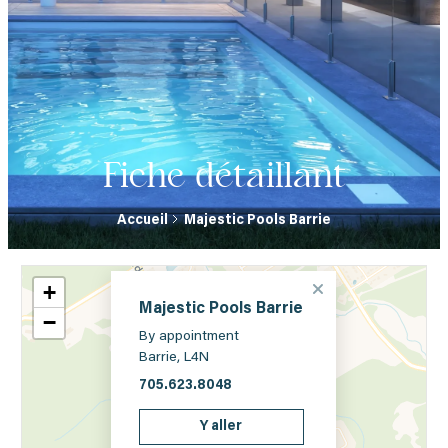
Fiche détaillant
Accueil
Majestic Pools Barrie
+
Majestic Pools Barrie
−
By appointment
Barrie, L4N
705.623.8048
Y aller