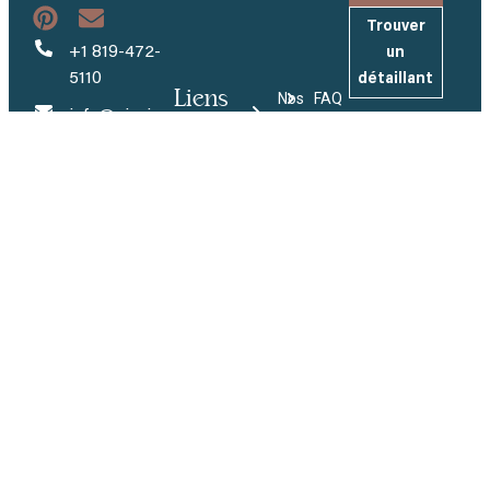
Trouver
+1 819-472-
un
5110
détaillant
Liens
Nos
FAQ
info@piscinesmova.com
utiles
Modèles
Inscrivez-
Entreprise
vous à
484, rang
Couleurs
Carrières
notre
Brodeur
infolettre
Tapis
Demandez
Saint-
AquaCove
Et recevez
un devis
Eugène-de-
nos
Jets de
Grantham
Devenez
dernières
massage
(QC) J0C 1J0
détaillant
actualités et
Badu®Jet
inspirations.
Espace
Turbo
détaillant
Inspiration
Envoyer
Innovation
Politique de confidentialité et de cookies
© 2026 Tous droits réservés