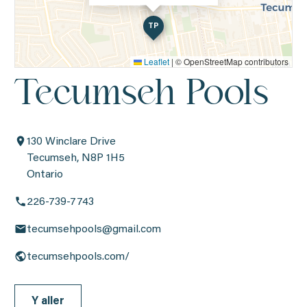
TP
Leaflet
|
© OpenStreetMap contributors
Tecumseh Pools
130 Winclare Drive
Tecumseh, N8P 1H5
Ontario
226-739-7743
tecumsehpools@gmail.com
tecumsehpools.com/
Y aller