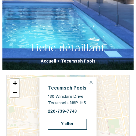
Fiche détaillant
Accueil
Tecumseh Pools
+
Tecumseh Pools
−
130 Winclare Drive
Tecumseh, N8P 1H5
226-739-7743
Y aller