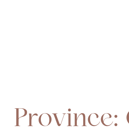
Homepage
Québec
Province: