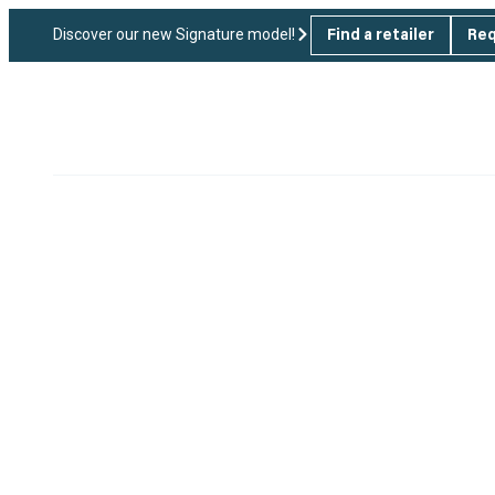
Discover our new Signature model!
Find a retailer
Req