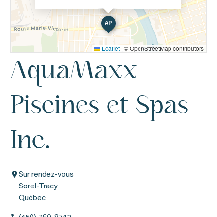
AP
Leaflet
|
© OpenStreetMap contributors
AquaMaxx
Piscines et Spas
Inc.
Sur rendez-vous
Sorel-Tracy
Québec