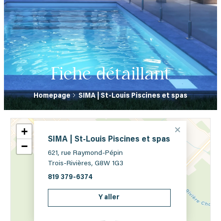
Fiche détaillant
Homepage
SIMA | St-Louis Piscines et spas
+
SIMA | St-Louis Piscines et spas
−
621, rue Raymond-Pépin
Trois-Rivières, G8W 1G3
819 379-6374
Y aller